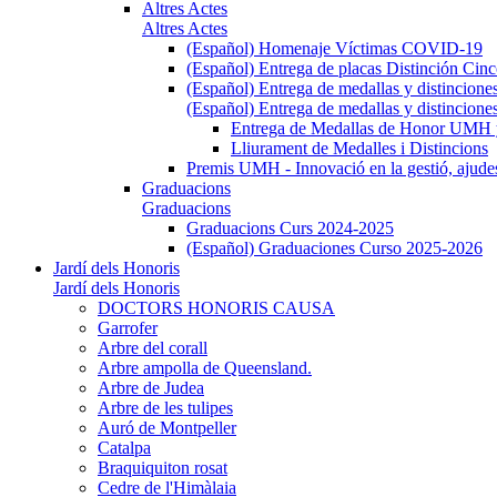
Altres Actes
Altres Actes
(Español) Homenaje Víctimas COVID-19
(Español) Entrega de placas Distinción Cinc
(Español) Entrega de medallas y distincione
(Español) Entrega de medallas y distincione
Entrega de Medallas de Honor UMH y 
Lliurament de Medalles i Distincions
Premis UMH - Innovació en la gestió, ajudes 
Graduacions
Graduacions
Graduacions Curs 2024-2025
(Español) Graduaciones Curso 2025-2026
Jardí dels Honoris
Jardí dels Honoris
DOCTORS HONORIS CAUSA
Garrofer
Arbre del corall
Arbre ampolla de Queensland.
Arbre de Judea
Arbre de les tulipes
Auró de Montpeller
Catalpa
Braquiquiton rosat
Cedre de l'Himàlaia