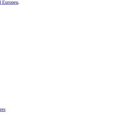
l Europeu
.
res