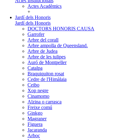
Actes Institucionals
Actes Acadèmics
+
Jardí dels Honoris
Jardí dels Honoris
DOCTORS HONORIS CAUSA
Garrofer
Arbre del corall
Arbre ampolla de Queensland.
Arbre de Judea
Arbre de les tulipes
Auró de Montpeller
Catalpa
Braquiquiton rosat
Cedre de l'Himàlaia
Ceibo
Xop negre
Cinamomo
Alzina o carrasca
Freixe comú
Ginkgo
Magraner
Figuera
Jacaranda
Arboç