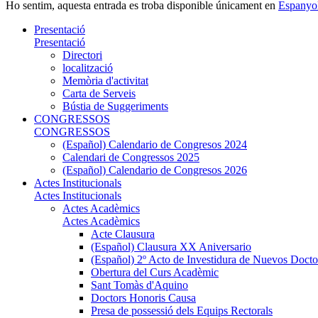
Ho sentim, aquesta entrada es troba disponible únicament en
Espanyo
Presentació
Presentació
Directori
localització
Memòria d'activitat
Carta de Serveis
Bústia de Suggeriments
CONGRESSOS
CONGRESSOS
(Español) Calendario de Congresos 2024
Calendari de Congressos 2025
(Español) Calendario de Congresos 2026
Actes Institucionals
Actes Institucionals
Actes Acadèmics
Actes Acadèmics
Acte Clausura
(Español) Clausura XX Aniversario
(Español) 2º Acto de Investidura de Nuevos Docto
Obertura del Curs Acadèmic
Sant Tomàs d'Aquino
Doctors Honoris Causa
Presa de possessió dels Equips Rectorals