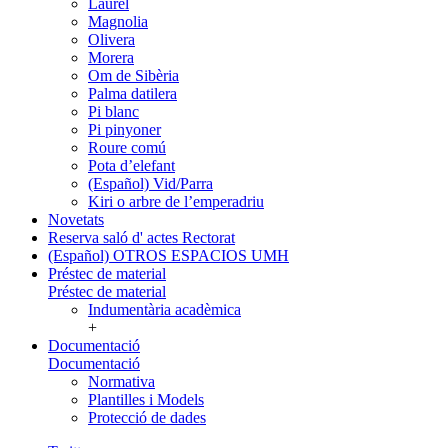
Laurel
Magnolia
Olivera
Morera
Om de Sibèria
Palma datilera
Pi blanc
Pi pinyoner
Roure comú
Pota d’elefant
(Español) Vid/Parra
Kiri o arbre de l’emperadriu
Novetats
Reserva saló d' actes Rectorat
(Español) OTROS ESPACIOS UMH
Préstec de material
Préstec de material
Indumentària acadèmica
+
Documentació
Documentació
Normativa
Plantilles i Models
Protecció de dades