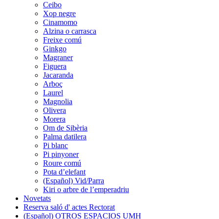
Ceibo
Xop negre
Cinamomo
Alzina o carrasca
Freixe comú
Ginkgo
Magraner
Figuera
Jacaranda
Arboç
Laurel
Magnolia
Olivera
Morera
Om de Sibèria
Palma datilera
Pi blanc
Pi pinyoner
Roure comú
Pota d’elefant
(Español) Vid/Parra
Kiri o arbre de l’emperadriu
Novetats
Reserva saló d' actes Rectorat
(Español) OTROS ESPACIOS UMH