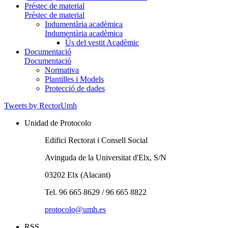
Préstec de material
Préstec de material
Indumentària acadèmica
Indumentària acadèmica
Ús del vestit Acadèmic
Documentació
Documentació
Normativa
Plantilles i Models
Protecció de dades
Tweets by RectorUmh
Unidad de Protocolo
Edifici Rectorat i Consell Social
Avinguda de la Universitat d'Elx, S/N
03202 Elx (Alacant)
Tel. 96 665 8629 / 96 665 8822
protocolo@umh.es
RSS