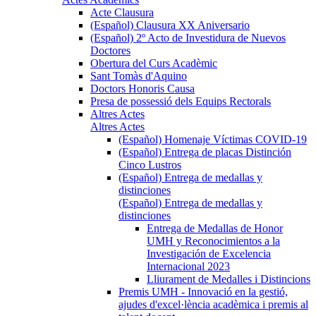
Acte Clausura
(Español) Clausura XX Aniversario
(Español) 2º Acto de Investidura de Nuevos
Doctores
Obertura del Curs Acadèmic
Sant Tomàs d'Aquino
Doctors Honoris Causa
Presa de possessió dels Equips Rectorals
Altres Actes
Altres Actes
(Español) Homenaje Víctimas COVID-19
(Español) Entrega de placas Distinción
Cinco Lustros
(Español) Entrega de medallas y
distinciones
(Español) Entrega de medallas y
distinciones
Entrega de Medallas de Honor
UMH y Reconocimientos a la
Investigación de Excelencia
Internacional 2023
Lliurament de Medalles i Distincions
Premis UMH - Innovació en la gestió,
ajudes d'excel·lència acadèmica i premis al