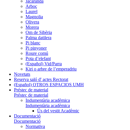
Jacaranda
Arboç
Laurel
Magnolia
Olivera
Morera
Om de Sibèria
Palma datilera
Pi blanc
Pi pinyoner
Roure comú
Pota d’elefant
(Español) Vid/Parra
Kiri o arbre de l’emperadriu
Novetats
Reserva saló d' actes Rectorat
(Español) OTROS ESPACIOS UMH
Préstec de material
Préstec de material
Indumentària acadèmica
Indumentària acadèmica
Ús del vestit Acadèmic
Documentació
Documentació
Normativa