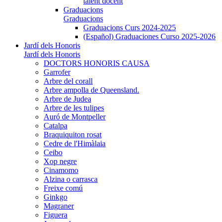
talent docent
Graduacions
Graduacions
Graduacions Curs 2024-2025
(Español) Graduaciones Curso 2025-2026
Jardí dels Honoris
Jardí dels Honoris
DOCTORS HONORIS CAUSA
Garrofer
Arbre del corall
Arbre ampolla de Queensland.
Arbre de Judea
Arbre de les tulipes
Auró de Montpeller
Catalpa
Braquiquiton rosat
Cedre de l'Himàlaia
Ceibo
Xop negre
Cinamomo
Alzina o carrasca
Freixe comú
Ginkgo
Magraner
Figuera