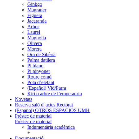
Ginkgo
Magraner
Figuera
Jacaranda
Arboç
Laurel
Magnolia
Olivera
Morera
Om de Sibèria
Palma datilera
Pi blanc
Pi pinyoner
Roure comú
Pota d’elefant
(Español) Vid/Parra
Kiri o arbre de l’emperadriu
Novetats
Reserva saló d' actes Rectorat
(Español) OTROS ESPACIOS UMH
Préstec de material
Préstec de material
Indumentària acadèmica
+
Documentació