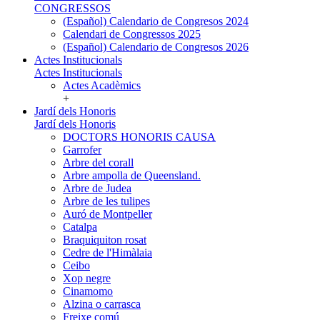
CONGRESSOS
(Español) Calendario de Congresos 2024
Calendari de Congressos 2025
(Español) Calendario de Congresos 2026
Actes Institucionals
Actes Institucionals
Actes Acadèmics
+
Jardí dels Honoris
Jardí dels Honoris
DOCTORS HONORIS CAUSA
Garrofer
Arbre del corall
Arbre ampolla de Queensland.
Arbre de Judea
Arbre de les tulipes
Auró de Montpeller
Catalpa
Braquiquiton rosat
Cedre de l'Himàlaia
Ceibo
Xop negre
Cinamomo
Alzina o carrasca
Freixe comú