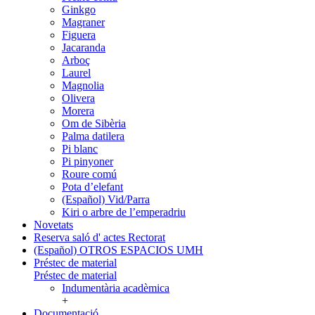
Ginkgo
Magraner
Figuera
Jacaranda
Arboç
Laurel
Magnolia
Olivera
Morera
Om de Sibèria
Palma datilera
Pi blanc
Pi pinyoner
Roure comú
Pota d’elefant
(Español) Vid/Parra
Kiri o arbre de l’emperadriu
Novetats
Reserva saló d' actes Rectorat
(Español) OTROS ESPACIOS UMH
Préstec de material
Préstec de material
Indumentària acadèmica
+
Documentació