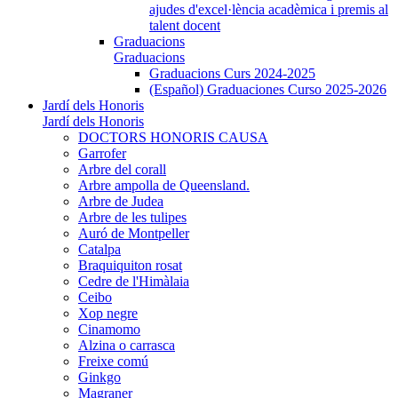
ajudes d'excel·lència acadèmica i premis al
talent docent
Graduacions
Graduacions
Graduacions Curs 2024-2025
(Español) Graduaciones Curso 2025-2026
Jardí dels Honoris
Jardí dels Honoris
DOCTORS HONORIS CAUSA
Garrofer
Arbre del corall
Arbre ampolla de Queensland.
Arbre de Judea
Arbre de les tulipes
Auró de Montpeller
Catalpa
Braquiquiton rosat
Cedre de l'Himàlaia
Ceibo
Xop negre
Cinamomo
Alzina o carrasca
Freixe comú
Ginkgo
Magraner