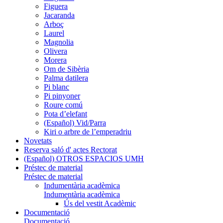
Figuera
Jacaranda
Arboç
Laurel
Magnolia
Olivera
Morera
Om de Sibèria
Palma datilera
Pi blanc
Pi pinyoner
Roure comú
Pota d’elefant
(Español) Vid/Parra
Kiri o arbre de l’emperadriu
Novetats
Reserva saló d' actes Rectorat
(Español) OTROS ESPACIOS UMH
Préstec de material
Préstec de material
Indumentària acadèmica
Indumentària acadèmica
Ús del vestit Acadèmic
Documentació
Documentació