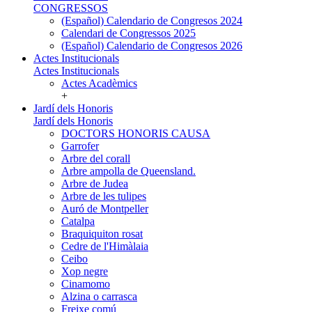
CONGRESSOS
(Español) Calendario de Congresos 2024
Calendari de Congressos 2025
(Español) Calendario de Congresos 2026
Actes Institucionals
Actes Institucionals
Actes Acadèmics
+
Jardí dels Honoris
Jardí dels Honoris
DOCTORS HONORIS CAUSA
Garrofer
Arbre del corall
Arbre ampolla de Queensland.
Arbre de Judea
Arbre de les tulipes
Auró de Montpeller
Catalpa
Braquiquiton rosat
Cedre de l'Himàlaia
Ceibo
Xop negre
Cinamomo
Alzina o carrasca
Freixe comú