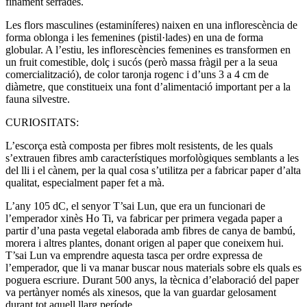
finament serrades.
Les flors masculines (estaminíferes) naixen en una inflorescència de
forma oblonga i les femenines (pistil·lades) en una de forma
globular. A l’estiu, les inflorescències femenines es transformen en
un fruit comestible, dolç i sucós (però massa fràgil per a la seua
comercialització), de color taronja rogenc i d’uns 3 a 4 cm de
diàmetre, que constitueix una font d’alimentació important per a la
fauna silvestre.
CURIOSITATS:
L’escorça està composta per fibres molt resistents, de les quals
s’extrauen fibres amb característiques morfològiques semblants a les
del lli i el cànem, per la qual cosa s’utilitza per a fabricar paper d’alta
qualitat, especialment paper fet a mà.
L’any 105 dC, el senyor T’sai Lun, que era un funcionari de
l’emperador xinès Ho Ti, va fabricar per primera vegada paper a
partir d’una pasta vegetal elaborada amb fibres de canya de bambú,
morera i altres plantes, donant origen al paper que coneixem hui.
T’sai Lun va emprendre aquesta tasca per ordre expressa de
l’emperador, que li va manar buscar nous materials sobre els quals es
poguera escriure. Durant 500 anys, la tècnica d’elaboració del paper
va pertànyer només als xinesos, que la van guardar gelosament
durant tot aquell llarg període.