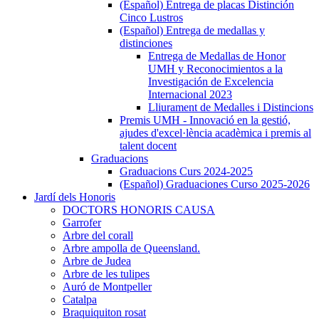
Actes
(Español) Entrega de placas Distinción
Cinco Lustros
(Español) Entrega de medallas y
distinciones
(Español)
Entrega de Medallas de Honor
Entrega
UMH y Reconocimientos a la
de
Investigación de Excelencia
medallas
Internacional 2023
y
Lliurament de Medalles i Distincions
distinciones
Premis UMH - Innovació en la gestió,
ajudes d'excel·lència acadèmica i premis al
talent docent
Graduacions
Graduacions
Graduacions Curs 2024-2025
(Español) Graduaciones Curso 2025-2026
Jardí dels Honoris
Jardí
DOCTORS HONORIS CAUSA
dels
Garrofer
Honoris
Arbre del corall
Arbre ampolla de Queensland.
Arbre de Judea
Arbre de les tulipes
Auró de Montpeller
Catalpa
Braquiquiton rosat