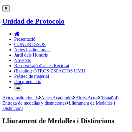
Unidad de Protocolo
Unidad
de
Presentació
Protocolo
CONGRESSOS
Actes Institucionals
Jardí dels Honoris
Novetats
Reserva saló d' actes Rectorat
(Español) OTROS ESPACIOS UMH
Préstec de material
Documentació
Actes Institucionals
Actes Acadèmics
Altres Actes
(Español)
Entrega de medallas y distinciones
Lliurament de Medalles i
Distincions
Lliurament de Medalles i Distincions