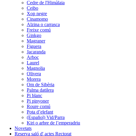
Cedre de l'Himàlaia
Ceibo
Xop negre
Cinamomo
Alzina o carrasca
Freixe comú
Ginkgo
Magraner
Figuera
Jacaranda
Arboç
Laurel
Magnolia
Olivera
Morera
Om de Sibèria
Palma datilera
Pi blanc
Pi pinyoner
Roure comú
Pota d’elefant
(Español) Vid/Parra
Kiri o arbre de l’emperadriu
Novetats
Reserva saló d' actes Rectorat