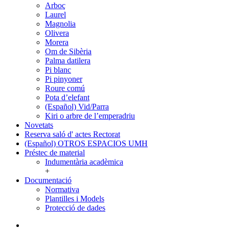
Arboç
Laurel
Magnolia
Olivera
Morera
Om de Sibèria
Palma datilera
Pi blanc
Pi pinyoner
Roure comú
Pota d’elefant
(Español) Vid/Parra
Kiri o arbre de l’emperadriu
Novetats
Reserva saló d' actes Rectorat
(Español) OTROS ESPACIOS UMH
Préstec de material
Préstec
Indumentària acadèmica
de
+
material
Documentació
Documentació
Normativa
Plantilles i Models
Protecció de dades
Twitter