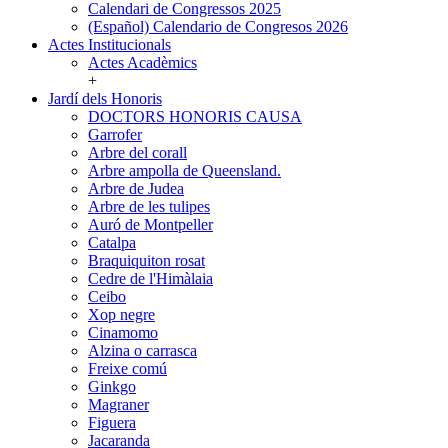
Calendari de Congressos 2025
(Español) Calendario de Congresos 2026
Actes Institucionals
Actes
Actes Acadèmics
Institucionals
+
Jardí dels Honoris
Jardí
DOCTORS HONORIS CAUSA
dels
Garrofer
Honoris
Arbre del corall
Arbre ampolla de Queensland.
Arbre de Judea
Arbre de les tulipes
Auró de Montpeller
Catalpa
Braquiquiton rosat
Cedre de l'Himàlaia
Ceibo
Xop negre
Cinamomo
Alzina o carrasca
Freixe comú
Ginkgo
Magraner
Figuera
Jacaranda