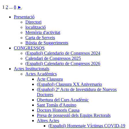
1
2
...
8
►
Presentació
Presentació
Directori
localització
Memòria d'activitat
Carta de Serveis
Bústia de Suggeriments
CONGRESSOS
CONGRESSOS
(Español) Calendario de Congresos 2024
Calendari de Congressos 2025
(Español) Calendario de Congresos 2026
Actes Institucionals
Actes
Actes Acadèmics
Institucionals
Actes
Acte Clausura
Acadèmics
(Español) Clausura XX Aniversario
(Español) 2º Acto de Investidura de Nuevos
Doctores
Obertura del Curs Acadèmic
Sant Tomàs d'Aquino
Doctors Honoris Causa
Presa de possessió dels Equips Rectorals
Altres Actes
Altres
(Español) Homenaje Víctimas COVID-19