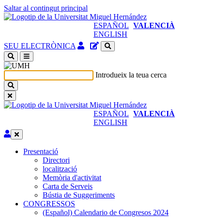
Saltar al contingut principal
ESPAÑOL
VALENCIÀ
ENGLISH
Accés
Gestor
SEU ELECTRÒNICA
identificat
de
(obri
continguts
en
del
Introdueix la teua cerca
nova
lloc
finestra)
ESPAÑOL
VALENCIÀ
ENGLISH
Editar
Presentació
Presentació
Directori
localització
Memòria d'activitat
Carta de Serveis
Bústia de Suggeriments
CONGRESSOS
CONGRESSOS
(Español) Calendario de Congresos 2024