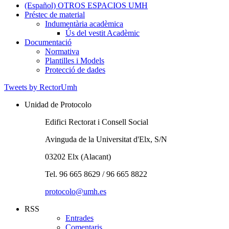
(Español) OTROS ESPACIOS UMH
Préstec de material
Préstec
Indumentària acadèmica
de
Indumentària
Ús del vestit Acadèmic
material
acadèmica
Documentació
Documentació
Normativa
Plantilles i Models
Protecció de dades
Tweets by RectorUmh
Unidad de Protocolo
Edifici Rectorat i Consell Social
Avinguda de la Universitat d'Elx, S/N
03202 Elx (Alacant)
Tel. 96 665 8629 / 96 665 8822
protocolo@umh.es
RSS
Entrades
Comentaris