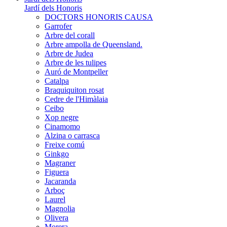
Jardí dels Honoris
DOCTORS HONORIS CAUSA
Garrofer
Arbre del corall
Arbre ampolla de Queensland.
Arbre de Judea
Arbre de les tulipes
Auró de Montpeller
Catalpa
Braquiquiton rosat
Cedre de l'Himàlaia
Ceibo
Xop negre
Cinamomo
Alzina o carrasca
Freixe comú
Ginkgo
Magraner
Figuera
Jacaranda
Arboç
Laurel
Magnolia
Olivera
Morera