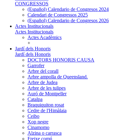
CONGRESSOS
(Español) Calendario de Congresos 2024
Calendari de Congressos 2025
(Español) Calendario de Congresos 2026
Actes Institucionals
Actes Institucionals
Actes Acadèmics
+
Jardí dels Honoris
Jardí dels Honoris
DOCTORS HONORIS CAUSA
Garrofer
Arbre del corall
Arbre ampolla de Queensland.
Arbre de Judea
Arbre de les tulipes
Auró de Montpeller
Catalpa
Braquiquiton rosat
Cedre de l'Himàlaia
Ceibo
Xop negre
Cinamomo
Alzina o carrasca
Freixe comú