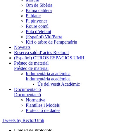
Om de Sibèria
Palma datilera
Pi blanc
Pi pinyoner
Roure comú
Pota d’elefant
(Español) Vid/Parra
Kiri o arbre de l’emperadriu
Novetats
Reserva saló d' actes Rectorat
(Español) OTROS ESPACIOS UMH
Préstec de material
Préstec de material
Indumentària acadèmica
Indumentària acadèmica
Ús del vestit Acadèmic
Documentació
Documentació
Normativa
Plantilles i Models
Protecció de dades
Tweets by RectorUmh
Unidad de Protocolo