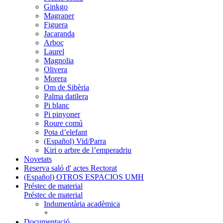
Ginkgo
Magraner
Figuera
Jacaranda
Arboç
Laurel
Magnolia
Olivera
Morera
Om de Sibèria
Palma datilera
Pi blanc
Pi pinyoner
Roure comú
Pota d’elefant
(Español) Vid/Parra
Kiri o arbre de l’emperadriu
Novetats
Reserva saló d' actes Rectorat
(Español) OTROS ESPACIOS UMH
Préstec de material
Préstec de material
Indumentària acadèmica
+
Documentació