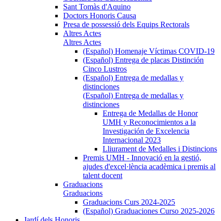
Sant Tomàs d'Aquino
Doctors Honoris Causa
Presa de possessió dels Equips Rectorals
Altres Actes
Altres Actes
(Español) Homenaje Víctimas COVID-19
(Español) Entrega de placas Distinción
Cinco Lustros
(Español) Entrega de medallas y
distinciones
(Español) Entrega de medallas y
distinciones
Entrega de Medallas de Honor
UMH y Reconocimientos a la
Investigación de Excelencia
Internacional 2023
Lliurament de Medalles i Distincions
Premis UMH - Innovació en la gestió,
ajudes d'excel·lència acadèmica i premis al
talent docent
Graduacions
Graduacions
Graduacions Curs 2024-2025
(Español) Graduaciones Curso 2025-2026
Jardí dels Honoris