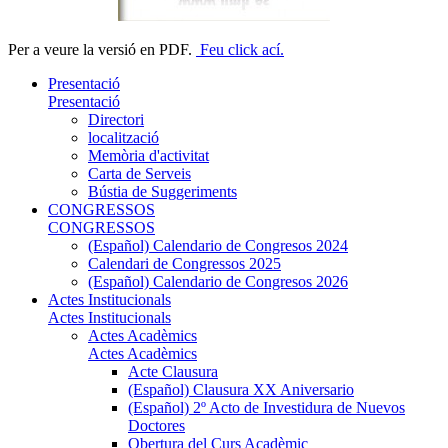
Per a veure la versió en PDF.
Feu click ací.
Presentació
Presentació
Directori
localització
Memòria d'activitat
Carta de Serveis
Bústia de Suggeriments
CONGRESSOS
CONGRESSOS
(Español) Calendario de Congresos 2024
Calendari de Congressos 2025
(Español) Calendario de Congresos 2026
Actes Institucionals
Actes Institucionals
Actes Acadèmics
Actes Acadèmics
Acte Clausura
(Español) Clausura XX Aniversario
(Español) 2º Acto de Investidura de Nuevos
Doctores
Obertura del Curs Acadèmic