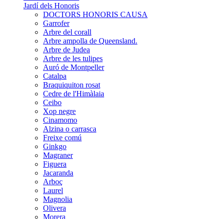
Jardí dels Honoris
DOCTORS HONORIS CAUSA
Garrofer
Arbre del corall
Arbre ampolla de Queensland.
Arbre de Judea
Arbre de les tulipes
Auró de Montpeller
Catalpa
Braquiquiton rosat
Cedre de l'Himàlaia
Ceibo
Xop negre
Cinamomo
Alzina o carrasca
Freixe comú
Ginkgo
Magraner
Figuera
Jacaranda
Arboç
Laurel
Magnolia
Olivera
Morera