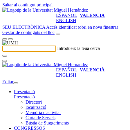
Saltar al contingut principal
ESPAÑOL
VALENCIÀ
ENGLISH
SEU ELECTRÒNICA
Accés identificat (obri en nova finestra)
Gestor de continguts del lloc
Introdueix la teua cerca
ESPAÑOL
VALENCIÀ
ENGLISH
Editar
Presentació
Presentació
Directori
localització
Memòria d'activitat
Carta de Serveis
Bústia de Suggeriments
CONGRESSOS