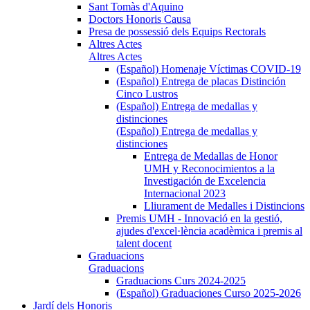
Sant Tomàs d'Aquino
Doctors Honoris Causa
Presa de possessió dels Equips Rectorals
Altres Actes
Altres Actes
(Español) Homenaje Víctimas COVID-19
(Español) Entrega de placas Distinción
Cinco Lustros
(Español) Entrega de medallas y
distinciones
(Español) Entrega de medallas y
distinciones
Entrega de Medallas de Honor
UMH y Reconocimientos a la
Investigación de Excelencia
Internacional 2023
Lliurament de Medalles i Distincions
Premis UMH - Innovació en la gestió,
ajudes d'excel·lència acadèmica i premis al
talent docent
Graduacions
Graduacions
Graduacions Curs 2024-2025
(Español) Graduaciones Curso 2025-2026
Jardí dels Honoris