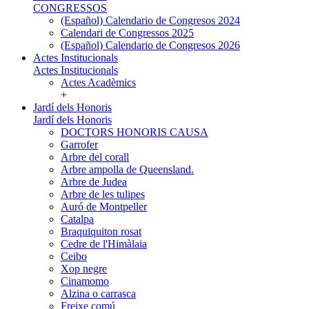
CONGRESSOS
(Español) Calendario de Congresos 2024
Calendari de Congressos 2025
(Español) Calendario de Congresos 2026
Actes Institucionals
Actes Institucionals
Actes Acadèmics
+
Jardí dels Honoris
Jardí dels Honoris
DOCTORS HONORIS CAUSA
Garrofer
Arbre del corall
Arbre ampolla de Queensland.
Arbre de Judea
Arbre de les tulipes
Auró de Montpeller
Catalpa
Braquiquiton rosat
Cedre de l'Himàlaia
Ceibo
Xop negre
Cinamomo
Alzina o carrasca
Freixe comú