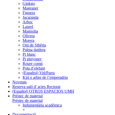
Ginkgo
Magraner
Figuera
Jacaranda
Arboç
Laurel
Magnolia
Olivera
Morera
Om de Sibèria
Palma datilera
Pi blanc
Pi pinyoner
Roure comú
Pota d’elefant
(Español) Vid/Parra
Kiri o arbre de l’emperadriu
Novetats
Reserva saló d' actes Rectorat
(Español) OTROS ESPACIOS UMH
Préstec de material
Préstec de material
Indumentària acadèmica
+
Documentació