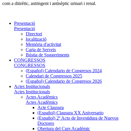
com a diürètic, astringent i antisèptic urinari i renal.
Presentació
Presentació
Directori
localització
Memòria d'activitat
Carta de Serveis
Bústia de Suggeriments
CONGRESSOS
CONGRESSOS
(Español) Calendario de Congresos 2024
Calendari de Congressos 2025
(Español) Calendario de Congresos 2026
Actes Institucionals
Actes Institucionals
Actes Acadèmics
Actes Acadèmics
Acte Clausura
(Español) Clausura XX Aniversario
(Español) 2º Acto de Investidura de Nuevos
Doctores
Obertura del Curs Acadèmic