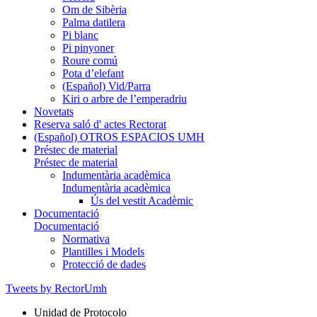
Om de Sibèria
Palma datilera
Pi blanc
Pi pinyoner
Roure comú
Pota d’elefant
(Español) Vid/Parra
Kiri o arbre de l’emperadriu
Novetats
Reserva saló d' actes Rectorat
(Español) OTROS ESPACIOS UMH
Préstec de material
Préstec de material
Indumentària acadèmica
Indumentària acadèmica
Ús del vestit Acadèmic
Documentació
Documentació
Normativa
Plantilles i Models
Protecció de dades
Tweets by RectorUmh
Unidad de Protocolo