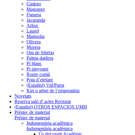
Ginkgo
Magraner
Figuera
Jacaranda
Arboç
Laurel
Magnolia
Olivera
Morera
Om de Sibèria
Palma datilera
Pi blanc
Pi pinyoner
Roure comú
Pota d’elefant
(Español) Vid/Parra
Kiri o arbre de l’emperadriu
Novetats
Reserva saló d' actes Rectorat
(Español) OTROS ESPACIOS UMH
Préstec de material
Préstec de material
Indumentària acadèmica
Indumentària acadèmica
Ús del vestit Acadèmic