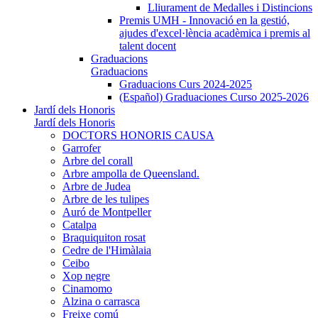
Lliurament de Medalles i Distincions
Premis UMH - Innovació en la gestió,
ajudes d'excel·lència acadèmica i premis al
talent docent
Graduacions
Graduacions
Graduacions Curs 2024-2025
(Español) Graduaciones Curso 2025-2026
Jardí dels Honoris
Jardí dels Honoris
DOCTORS HONORIS CAUSA
Garrofer
Arbre del corall
Arbre ampolla de Queensland.
Arbre de Judea
Arbre de les tulipes
Auró de Montpeller
Catalpa
Braquiquiton rosat
Cedre de l'Himàlaia
Ceibo
Xop negre
Cinamomo
Alzina o carrasca
Freixe comú