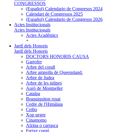
CONGRESSOS
(Español) Calendario de Congresos 2024
Calendari de Congressos 2025
(Español) Calendario de Congresos 2026
Actes Institucionals
Actes Institucionals
Actes Acadèmics
+
Jardí dels Honoris
Jardí dels Honoris
DOCTORS HONORIS CAUSA
Garrofer
Arbre del corall
Arbre ampolla de Queensland.
Arbre de Judea
Arbre de les tulipes
Auró de Montpeller
Catalpa
Braquiquiton rosat
Cedre de l'Himàlaia
Ceibo
Xop negre
Cinamomo
Alzina o carrasca
Freixe comú