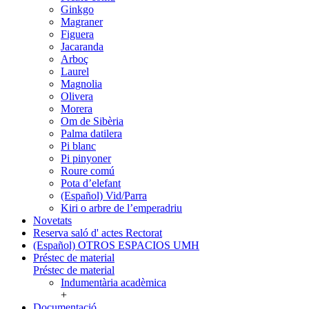
Ginkgo
Magraner
Figuera
Jacaranda
Arboç
Laurel
Magnolia
Olivera
Morera
Om de Sibèria
Palma datilera
Pi blanc
Pi pinyoner
Roure comú
Pota d’elefant
(Español) Vid/Parra
Kiri o arbre de l’emperadriu
Novetats
Reserva saló d' actes Rectorat
(Español) OTROS ESPACIOS UMH
Préstec de material
Préstec de material
Indumentària acadèmica
+
Documentació