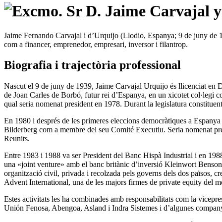
Jaime Fernando Carvajal i d’Urquijo (Llodio, Espanya; 9 de juny de 19
com a financer, emprenedor, empresari, inversor i filantrop.
Biografia i trajectòria professional
Nascut el 9 de juny de 1939, Jaime Carvajal Urquijo és llicenciat en
de Joan Carles de Borbó, futur rei d’Espanya, en un xicotet col·legi c
qual seria nomenat president en 1978. Durant la legislatura constituen
En 1980 i després de les primeres eleccions democràtiques a Espanya d
Bilderberg com a membre del seu Comité Executiu. Seria nomenat pre
Reunits.
Entre 1983 i 1988 va ser President del Banc Hispà Industrial i en 1988
una «joint venture» amb el banc britànic d’inversió Kleinwort Benson,
organització civil, privada i recolzada pels governs dels dos països, 
Advent International, una de les majors firmes de private equity del 
Estes activitats les ha combinades amb responsabilitats com la vicepre
Unión Fenosa, Abengoa, Asland i Indra Sistemes i d’algunes compa