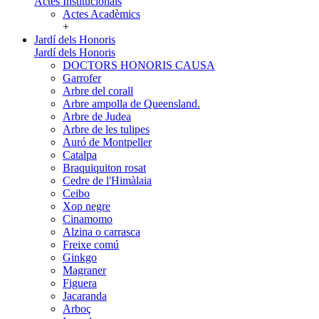
Actes Institucionals
Actes Acadèmics
+
Jardí dels Honoris
Jardí dels Honoris
DOCTORS HONORIS CAUSA
Garrofer
Arbre del corall
Arbre ampolla de Queensland.
Arbre de Judea
Arbre de les tulipes
Auró de Montpeller
Catalpa
Braquiquiton rosat
Cedre de l'Himàlaia
Ceibo
Xop negre
Cinamomo
Alzina o carrasca
Freixe comú
Ginkgo
Magraner
Figuera
Jacaranda
Arboç