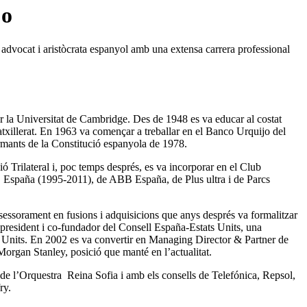
jo
advocat i aristòcrata espanyol amb una extensa carrera professional
r la Universitat de Cambridge. Des de 1948 es va educar al costat
atxillerat. En 1963 va començar a treballar en el Banco Urquijo del
irmants de la Constitució espanyola de 1978.
 Trilateral i, poc temps després, es va incorporar en el Club
 España (1995-2011), de ABB España, de Plus ultra i de Parcs
ssessorament en fusions i adquisicions que anys després va formalitzar
 president i co-fundador del Consell España-Estats Units, una
ats Units. En 2002 es va convertir en Managing Director & Partner de
organ Stanley, posició que manté en l’actualitat.
 de l’Orquestra Reina Sofia i amb els consells de Telefónica, Repsol,
ry.