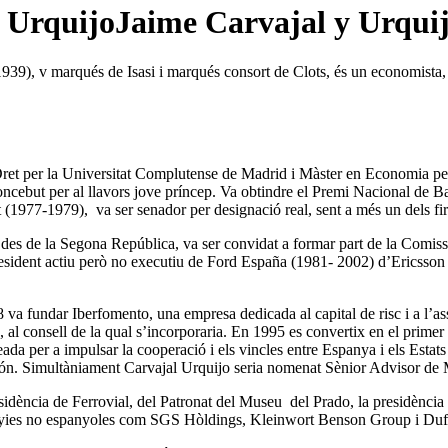
Jaime Carvajal y Urqui
39), v marqués de Isasi i marqués consort de Clots, és un economista, 
 Dret per la Universitat Complutense de Madrid i Màster en Economia pe
oncebut per al llavors jove príncep. Va obtindre el Premi Nacional de B
t (1977-1979), va ser senador per designació real, sent a més un dels f
es de la Segona República, va ser convidat a formar part de la Comissió
sident actiu però no executiu de Ford España (1981- 2002) d’Ericsson
 va fundar Iberfomento, una empresa dedicada al capital de risc i a l’a
 al consell de la qual s’incorporaria. En 1995 es convertix en el primer
creada per a impulsar la cooperació i els vincles entre Espanya i els Est
món. Simultàniament Carvajal Urquijo seria nomenat Sènior Advisor de M
sidència de Ferrovial, del Patronat del Museu del Prado, la presidència
nyies no espanyoles com SGS Hòldings, Kleinwort Benson Group i Duf