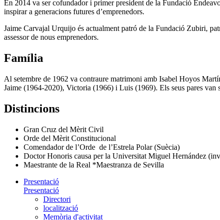
En 2014 va ser cofundador i primer president de la Fundació Endeavor
inspirar a generacions futures d’emprenedors.
Jaime Carvajal Urquijo és actualment patró de la Fundació Zubiri, pat
assessor de nous emprenedors.
Família
Al setembre de 1962 va contraure matrimoni amb Isabel Hoyos Martínez 
Jaime (1964-2020), Victoria (1966) i Luis (1969). Els seus pares van 
Distincions
Gran Cruz del Mèrit Civil
Orde del Mèrit Constitucional
Comendador de l’Orde de l’Estrela Polar (Suècia)
Doctor Honoris causa per la Universitat Miguel Hernández (inve
Maestrante de la Real *Maestranza de Sevilla
Presentació
Presentació
Directori
localització
Memòria d'activitat