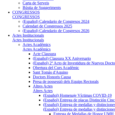
Carta de Serveis
Bústia de Suggeriments
CONGRESSOS
CONGRESSOS
(Español) Calendario de Congresos 2024
Calendari de Congressos 2025
(Español) Calendario de Congresos 2026
Actes Institucionals
Actes Institucionals
Actes Acadèmics
Actes Acadèmics
Acte Clausura
(Español) Clausura XX Aniversario
(Español) 2º Acto de Investidura de Nuevos Docto
Obertura del Curs Acadèmic
Sant Tomàs d'Aquino
Doctors Honoris Causa
Presa de possessió dels Equips Rectorals
Altres Actes
Altres Actes
(Español) Homenaje Víctimas COVID-19
(Español) Entrega de placas Distinción Cinc
(Español) Entrega de medallas y distincione
(Español) Entrega de medallas y distincione
Entrega de Medallas de Honor UMH y 