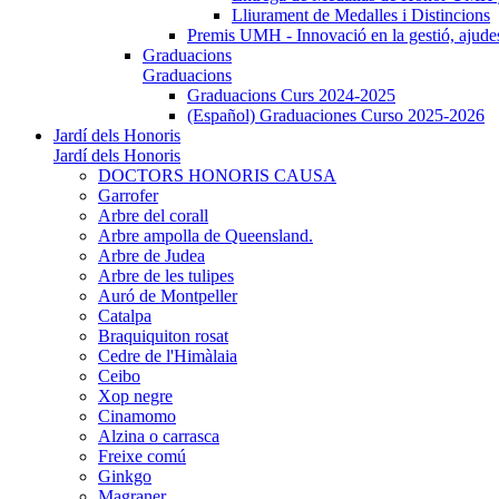
Lliurament de Medalles i Distincions
Premis UMH - Innovació en la gestió, ajudes 
Graduacions
Graduacions
Graduacions Curs 2024-2025
(Español) Graduaciones Curso 2025-2026
Jardí dels Honoris
Jardí dels Honoris
DOCTORS HONORIS CAUSA
Garrofer
Arbre del corall
Arbre ampolla de Queensland.
Arbre de Judea
Arbre de les tulipes
Auró de Montpeller
Catalpa
Braquiquiton rosat
Cedre de l'Himàlaia
Ceibo
Xop negre
Cinamomo
Alzina o carrasca
Freixe comú
Ginkgo
Magraner