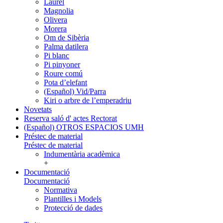
Laurel
Magnolia
Olivera
Morera
Om de Sibèria
Palma datilera
Pi blanc
Pi pinyoner
Roure comú
Pota d’elefant
(Español) Vid/Parra
Kiri o arbre de l’emperadriu
Novetats
Reserva saló d' actes Rectorat
(Español) OTROS ESPACIOS UMH
Préstec de material
Préstec de material
Indumentària acadèmica
+
Documentació
Documentació
Normativa
Plantilles i Models
Protecció de dades