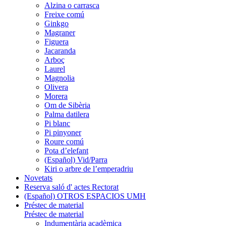
Alzina o carrasca
Freixe comú
Ginkgo
Magraner
Figuera
Jacaranda
Arboç
Laurel
Magnolia
Olivera
Morera
Om de Sibèria
Palma datilera
Pi blanc
Pi pinyoner
Roure comú
Pota d’elefant
(Español) Vid/Parra
Kiri o arbre de l’emperadriu
Novetats
Reserva saló d' actes Rectorat
(Español) OTROS ESPACIOS UMH
Préstec de material
Préstec de material
Indumentària acadèmica