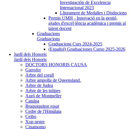
Investigación de Excelencia
Internacional 2023
Lliurament de Medalles i Distincions
Premis UMH - Innovació en la gestió,
ajudes d'excel·lència acadèmica i premis al
talent docent
Graduacions
Graduacions
Graduacions Curs 2024-2025
(Español) Graduaciones Curso 2025-2026
Jardí dels Honoris
Jardí dels Honoris
DOCTORS HONORIS CAUSA
Garrofer
Arbre del corall
Arbre ampolla de Queensland.
Arbre de Judea
Arbre de les tulipes
Auró de Montpeller
Catalpa
Braquiquiton rosat
Cedre de l'Himàlaia
Ceibo
Xop negre
Cinamomo