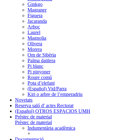
Ginkgo
Magraner
Figuera
Jacaranda
Arboç
Laurel
Magnolia
Olivera
Morera
Om de Sibèria
Palma datilera
Pi blanc
Pi pinyoner
Roure comú
Pota d’elefant
(Español) Vid/Parra
Kiri o arbre de l’emperadriu
Novetats
Reserva saló d' actes Rectorat
(Español) OTROS ESPACIOS UMH
Préstec de material
Préstec de material
Indumentària acadèmica
+
Documentació