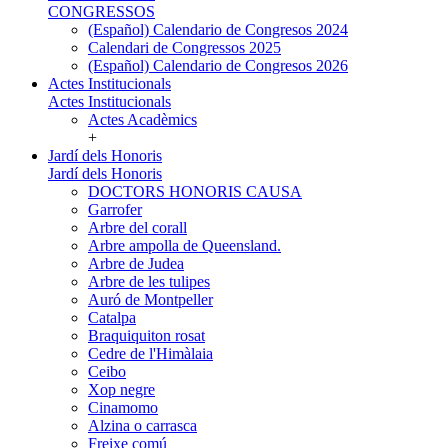
CONGRESSOS
(Español) Calendario de Congresos 2024
Calendari de Congressos 2025
(Español) Calendario de Congresos 2026
Actes Institucionals
Actes Institucionals
Actes Acadèmics
+
Jardí dels Honoris
Jardí dels Honoris
DOCTORS HONORIS CAUSA
Garrofer
Arbre del corall
Arbre ampolla de Queensland.
Arbre de Judea
Arbre de les tulipes
Auró de Montpeller
Catalpa
Braquiquiton rosat
Cedre de l'Himàlaia
Ceibo
Xop negre
Cinamomo
Alzina o carrasca
Freixe comú