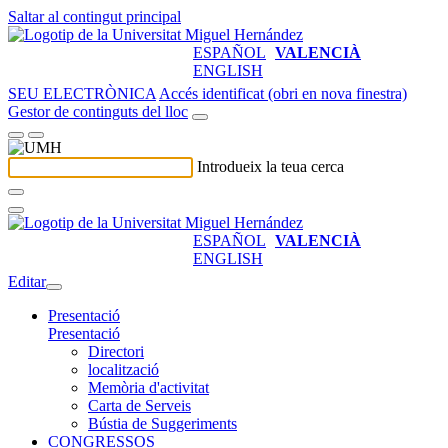
Saltar al contingut principal
ESPAÑOL
VALENCIÀ
ENGLISH
SEU ELECTRÒNICA
Accés identificat (obri en nova finestra)
Gestor de continguts del lloc
Introdueix la teua cerca
ESPAÑOL
VALENCIÀ
ENGLISH
Editar
Presentació
Presentació
Directori
localització
Memòria d'activitat
Carta de Serveis
Bústia de Suggeriments
CONGRESSOS