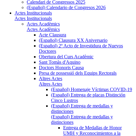
Calendari de Congressos 2025
(Español) Calendario de Congresos 2026
Actes Institucionals
Actes Institucionals
Actes Acadèmics
Actes Acadèmics
Acte Clausura
(Español) Clausura XX Aniversario
(Español) 2º Acto de Investidura de Nuevos
Doctores
Obertura del Curs Acadèmic
Sant Tomàs d'Aquino
Doctors Honoris Causa
Presa de possessió dels Equips Rectorals
Altres Actes
Altres Actes
(Español) Homenaje Víctimas COVID-19
(Español) Entrega de placas Distinción
Cinco Lustros
(Español) Entrega de medallas y
distinciones
(Español) Entrega de medallas y
distinciones
Entrega de Medallas de Honor
UMH y Reconocimientos a la