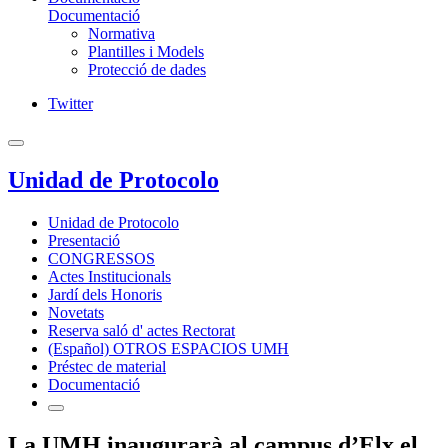
Documentació
Normativa
Plantilles i Models
Protecció de dades
Twitter
Unidad de Protocolo
Unidad de Protocolo
Presentació
CONGRESSOS
Actes Institucionals
Jardí dels Honoris
Novetats
Reserva saló d' actes Rectorat
(Español) OTROS ESPACIOS UMH
Préstec de material
Documentació
La UMH inaugurarà al campus d’Elx el