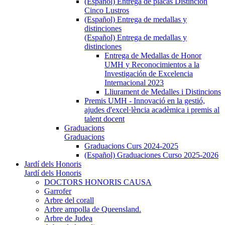
(Español) Entrega de placas Distinción
Cinco Lustros
(Español) Entrega de medallas y
distinciones
(Español) Entrega de medallas y
distinciones
Entrega de Medallas de Honor
UMH y Reconocimientos a la
Investigación de Excelencia
Internacional 2023
Lliurament de Medalles i Distincions
Premis UMH - Innovació en la gestió,
ajudes d'excel·lència acadèmica i premis al
talent docent
Graduacions
Graduacions
Graduacions Curs 2024-2025
(Español) Graduaciones Curso 2025-2026
Jardí dels Honoris
Jardí dels Honoris
DOCTORS HONORIS CAUSA
Garrofer
Arbre del corall
Arbre ampolla de Queensland.
Arbre de Judea