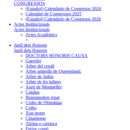
CONGRESSOS
(Español) Calendario de Congresos 2024
Calendari de Congressos 2025
(Español) Calendario de Congresos 2026
Actes Institucionals
Actes Institucionals
Actes Acadèmics
+
Jardí dels Honoris
Jardí dels Honoris
DOCTORS HONORIS CAUSA
Garrofer
Arbre del corall
Arbre ampolla de Queensland.
Arbre de Judea
Arbre de les tulipes
Auró de Montpeller
Catalpa
Braquiquiton rosat
Cedre de l'Himàlaia
Ceibo
Xop negre
Cinamomo
Alzina o carrasca
Freixe comú