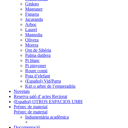
Ginkgo
Magraner
Figuera
Jacaranda
Arboç
Laurel
Magnolia
Olivera
Morera
Om de Sibèria
Palma datilera
Pi blanc
Pi pinyoner
Roure comú
Pota d’elefant
(Español) Vid/Parra
Kiri o arbre de l’emperadriu
Novetats
Reserva saló d' actes Rectorat
(Español) OTROS ESPACIOS UMH
Préstec de material
Préstec de material
Indumentària acadèmica
+
Documentació