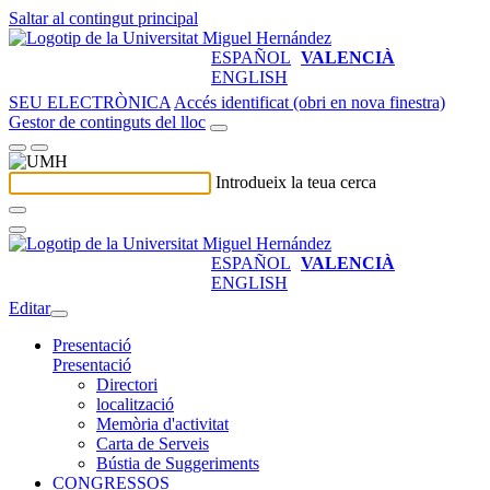
Saltar al contingut principal
ESPAÑOL
VALENCIÀ
ENGLISH
SEU ELECTRÒNICA
Accés identificat (obri en nova finestra)
Gestor de continguts del lloc
Introdueix la teua cerca
ESPAÑOL
VALENCIÀ
ENGLISH
Editar
Presentació
Presentació
Directori
localització
Memòria d'activitat
Carta de Serveis
Bústia de Suggeriments
CONGRESSOS