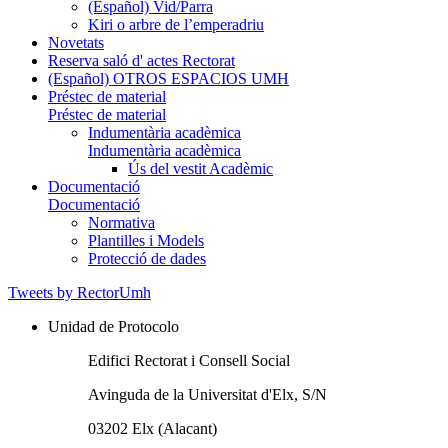
(Español) Vid/Parra
Kiri o arbre de l’emperadriu
Novetats
Reserva saló d' actes Rectorat
(Español) OTROS ESPACIOS UMH
Préstec de material
Préstec de material
Indumentària acadèmica
Indumentària acadèmica
Ús del vestit Acadèmic
Documentació
Documentació
Normativa
Plantilles i Models
Protecció de dades
Tweets by RectorUmh
Unidad de Protocolo
Edifici Rectorat i Consell Social
Avinguda de la Universitat d'Elx, S/N
03202 Elx (Alacant)