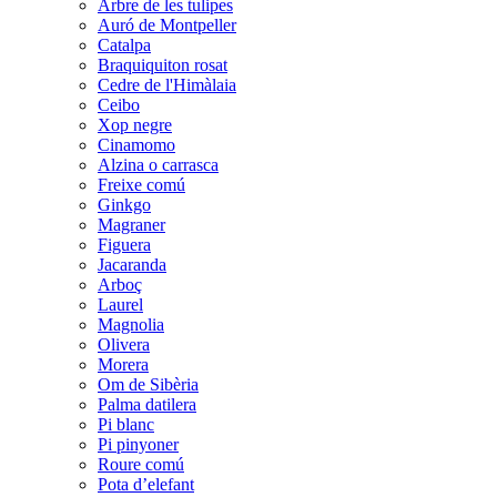
Arbre de les tulipes
Auró de Montpeller
Catalpa
Braquiquiton rosat
Cedre de l'Himàlaia
Ceibo
Xop negre
Cinamomo
Alzina o carrasca
Freixe comú
Ginkgo
Magraner
Figuera
Jacaranda
Arboç
Laurel
Magnolia
Olivera
Morera
Om de Sibèria
Palma datilera
Pi blanc
Pi pinyoner
Roure comú
Pota d’elefant