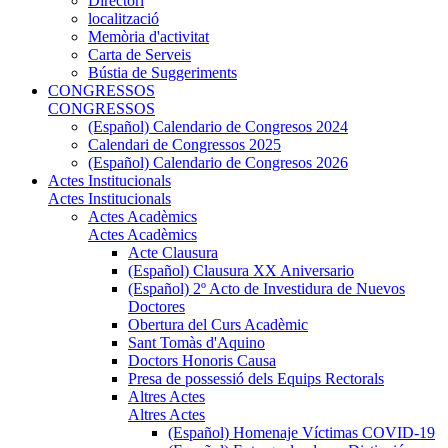
Directori
localització
Memòria d'activitat
Carta de Serveis
Bústia de Suggeriments
CONGRESSOS
CONGRESSOS
(Español) Calendario de Congresos 2024
Calendari de Congressos 2025
(Español) Calendario de Congresos 2026
Actes Institucionals
Actes Institucionals
Actes Acadèmics
Actes Acadèmics
Acte Clausura
(Español) Clausura XX Aniversario
(Español) 2º Acto de Investidura de Nuevos
Doctores
Obertura del Curs Acadèmic
Sant Tomàs d'Aquino
Doctors Honoris Causa
Presa de possessió dels Equips Rectorals
Altres Actes
Altres Actes
(Español) Homenaje Víctimas COVID-19